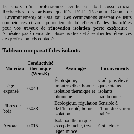
Le choix d’un professionnel certifié est tout aussi crucial.
Recherchez des artisans qualifiés RGE (Reconnu Garant de
l’Environnement) ou Qualibat. Ces certifications attestent de leurs
compétences et vous permettent de bénéficier d’aides financières
pour vos travaux de
rénovation isolation porte extérieure
.
N’hésitez pas à demander plusieurs devis et à vérifier les références
des professionnels contactés.
Tableau comparatif des isolants
Conductivité
Matériau
thermique
Avantages
Inconvénients
(W/m.K)
Écologique,
Coût plus élevé
Liège
imputrescible, bonne
que certains
0.040
expansé
isolation thermique et
isolants
phonique
traditionnels
Écologique, régulation
Sensible à
Fibres de
0.038
de l’humidité, bonne
l’humidité si non
bois
isolation
traitée
Isolation thermique
Aérogel
0.015
exceptionnelle, très
Coût élevé
léger, mince