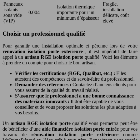
Panneaux
Fragile,
Isolation thermique
isolants
installation
0.004
importante pour un
sous vide
délicate, coût
minimum d’épaisseur
(VIP)
élevé
Choisir un professionnel qualifié
Pour garantir une installation optimale et pérenne lors de votre
rénovation isolation porte extérieure
, il est impératif de faire
appel à un
artisan RGE isolation porte
qualifié. Voici les éléments
à prendre en compte pour choisir le bon artisan.
Vérifier les certifications (RGE, Qualibat, etc.) :
Elles
attestent des compétences et du savoir-faire du professionnel.
Demander des références :
Contactez d’anciens clients pour
vous assurer de la qualité du travail réalisé.
S’assurer que le professionnel a une bonne connaissance
des matériaux innovants :
Il doit être capable de vous
conseiller et de vous proposer les solutions les plus adaptées à
vos besoins.
Un
artisan RGE isolation porte
qualifié vous permettra peut-être
de bénéficier d’une
aide financière isolation porte entrée
pour vos
travaux de
rénovation isolation porte extérieure
comme