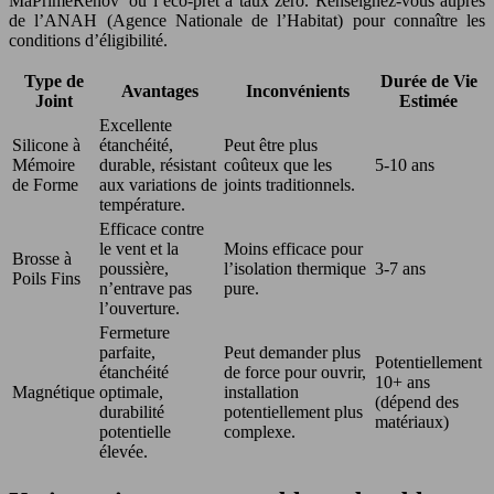
MaPrimeRénov’ ou l’éco-prêt à taux zéro. Renseignez-vous auprès
de l’ANAH (Agence Nationale de l’Habitat) pour connaître les
conditions d’éligibilité.
Type de
Durée de Vie
Avantages
Inconvénients
Joint
Estimée
Excellente
Silicone à
étanchéité,
Peut être plus
Mémoire
durable, résistant
coûteux que les
5-10 ans
de Forme
aux variations de
joints traditionnels.
température.
Efficace contre
le vent et la
Moins efficace pour
Brosse à
poussière,
l’isolation thermique
3-7 ans
Poils Fins
n’entrave pas
pure.
l’ouverture.
Fermeture
parfaite,
Peut demander plus
Potentiellement
étanchéité
de force pour ouvrir,
10+ ans
Magnétique
optimale,
installation
(dépend des
durabilité
potentiellement plus
matériaux)
potentielle
complexe.
élevée.