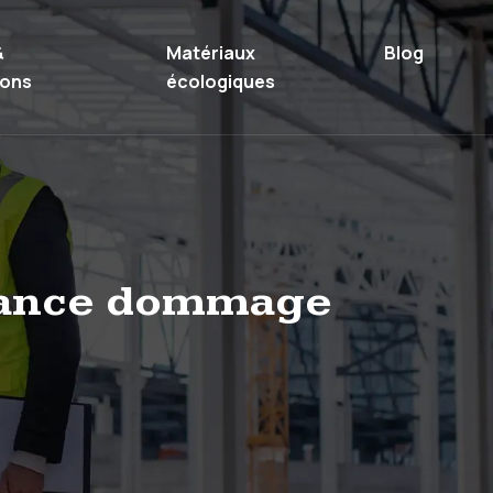
&
Matériaux
Blog
ions
écologiques
surance dommage