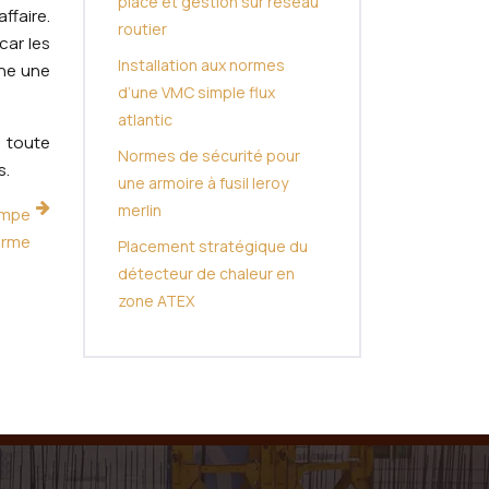
place et gestion sur réseau
ffaire.
routier
car les
Installation aux normes
che une
d’une VMC simple flux
atlantic
t toute
Normes de sécurité pour
s.
une armoire à fusil leroy
merlin
ampe
orme
Placement stratégique du
détecteur de chaleur en
zone ATEX