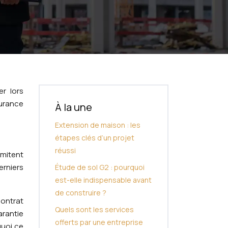
r lors
surance
À la une
Extension de maison : les
étapes clés d’un projet
réussi
imitent
erniers
Étude de sol G2 : pourquoi
est-elle indispensable avant
de construire ?
contrat
Quels sont les services
arantie
offerts par une entreprise
quoi ce