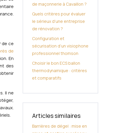
de maçonnerie à Cavaillon ?
entaire
urance.
Quels critères pour évaluer
le sérieux d’une entreprise
de rénovation ?
Configuration et
r de ce
sécurisation d’un visiophone
rès de
professionnel thomson
ion. En
Choisir le bon ECS ballon
ant des
thermodynamique : critères
obtenir
et comparatifs
. Il ne
otéger,
ravaux.
Articles similaires
iels.
Barrières de dégel : mise en